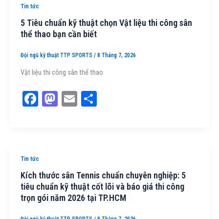
n
Tin tức
5 Tiêu chuẩn kỹ thuật chọn Vật liệu thi công sân
thể thao bạn cần biết
Đội ngũ kỹ thuật TTP SPORTS
/
8 Tháng 7, 2026
Vật liệu thi công sân thể thao
Fa
M
E
Sh
ce
as
m
ar
bo
to
ail
e
ok
do
n
Tin tức
Kích thước sân Tennis chuẩn chuyên nghiệp: 5
tiêu chuẩn kỹ thuật cốt lõi và báo giá thi công
trọn gói năm 2026 tại TP.HCM