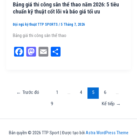
Bảng giá thi công sân thể thao năm 2026: 5 tiêu
chuẩn kỹ thuật cốt lõi và báo giá tối ưu
Đội ngũ kỹ thuật TTP SPORTS
/
5 Tháng 7, 2026
Bảng giá thi công sân thể thao
Fa
M
E
Sh
ce
as
m
ar
bo
to
ail
e
ok
do
n
←
Trước đó
1
…
4
5
6
…
9
Kế tiếp
→
Bản quyền © 2026 TTP Sport | Được tạo bởi
Astra WordPress Theme