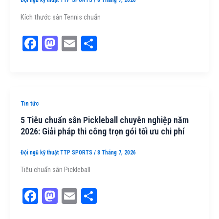
Đội ngũ kỹ thuật TTP SPORTS
/
8 Tháng 7, 2026
Kích thước sân Tennis chuẩn
Fa
M
E
Sh
ce
as
m
ar
bo
to
ail
e
ok
do
n
Tin tức
5 Tiêu chuẩn sân Pickleball chuyên nghiệp năm
2026: Giải pháp thi công trọn gói tối ưu chi phí
Đội ngũ kỹ thuật TTP SPORTS
/
8 Tháng 7, 2026
Tiêu chuẩn sân Pickleball
Fa
M
E
Sh
ce
as
m
ar