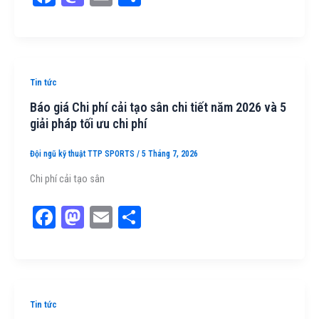
ce
as
m
ar
bo
to
ail
e
ok
do
n
Tin tức
Báo giá Chi phí cải tạo sân chi tiết năm 2026 và 5
giải pháp tối ưu chi phí
Đội ngũ kỹ thuật TTP SPORTS
/
5 Tháng 7, 2026
Chi phí cải tạo sân
Fa
M
E
Sh
ce
as
m
ar
bo
to
ail
e
ok
do
n
Tin tức