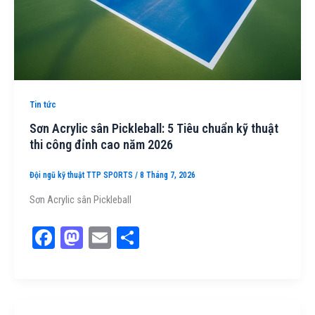
Tin tức
Sơn Acrylic sân Pickleball: 5 Tiêu chuẩn kỹ thuật
thi công đỉnh cao năm 2026
Đội ngũ kỹ thuật TTP SPORTS
/
8 Tháng 7, 2026
Sơn Acrylic sân Pickleball
Fa
M
E
Sh
ce
as
m
ar
bo
to
ail
e
ok
do