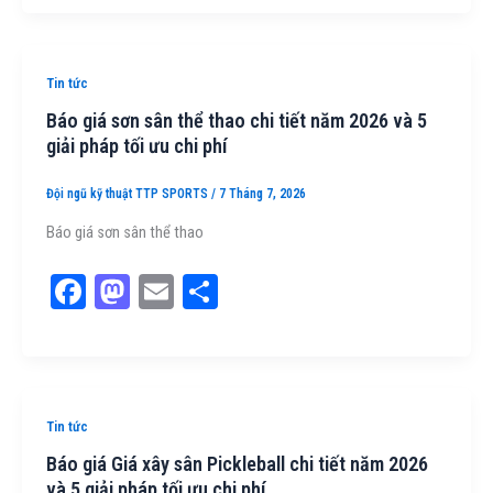
bo
to
ail
e
ok
do
n
Tin tức
Báo giá sơn sân thể thao chi tiết năm 2026 và 5
giải pháp tối ưu chi phí
Đội ngũ kỹ thuật TTP SPORTS
/
7 Tháng 7, 2026
Báo giá sơn sân thể thao
Fa
M
E
Sh
ce
as
m
ar
bo
to
ail
e
ok
do
n
Tin tức
Báo giá Giá xây sân Pickleball chi tiết năm 2026
và 5 giải pháp tối ưu chi phí