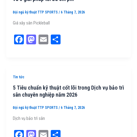
Đội ngũ kỹ thuật TTP SPORTS
/
6 Tháng 7, 2026
Giá xây sân Pickleball
Fa
M
E
Sh
ce
as
m
ar
bo
to
ail
e
ok
do
n
Tin tức
5 Tiêu chuẩn kỹ thuật cốt lõi trong Dịch vụ bảo trì
sân chuyên nghiệp năm 2026
Đội ngũ kỹ thuật TTP SPORTS
/
6 Tháng 7, 2026
Dịch vụ bảo trì sân
Fa
M
E
Sh