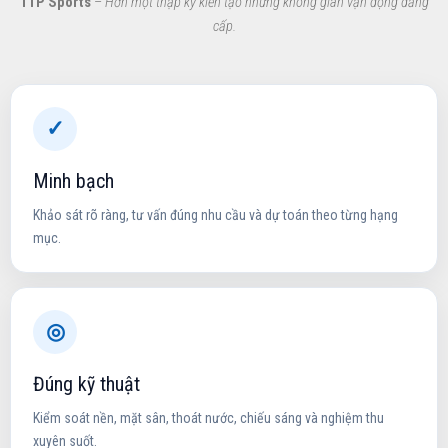
TTP Sports
–
Hơn một thập kỷ kiến tạo những không gian vận động đẳng
cấp.
✓
Minh bạch
Khảo sát rõ ràng, tư vấn đúng nhu cầu và dự toán theo từng hạng
mục.
◎
Đúng kỹ thuật
Kiểm soát nền, mặt sân, thoát nước, chiếu sáng và nghiệm thu
xuyên suốt.