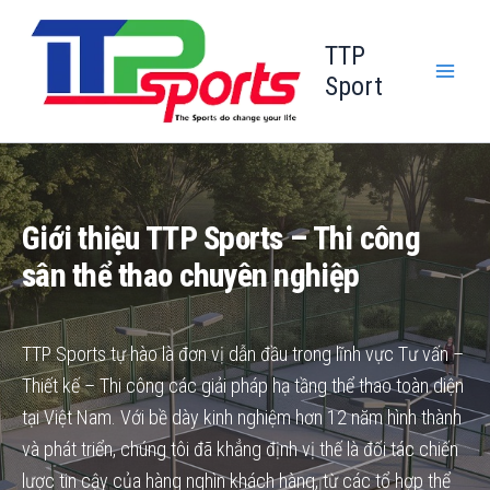
Nhảy
tới
TTP
nội
Sport
dung
Giới thiệu TTP Sports – Thi công
sân thể thao chuyên nghiệp
TTP Sports tự hào là đơn vị dẫn đầu trong lĩnh vực Tư vấn –
Thiết kế – Thi công các giải pháp hạ tầng thể thao toàn diện
tại Việt Nam. Với bề dày kinh nghiệm hơn 12 năm hình thành
và phát triển, chúng tôi đã khẳng định vị thế là đối tác chiến
lược tin cậy của hàng nghìn khách hàng, từ các tổ hợp thể